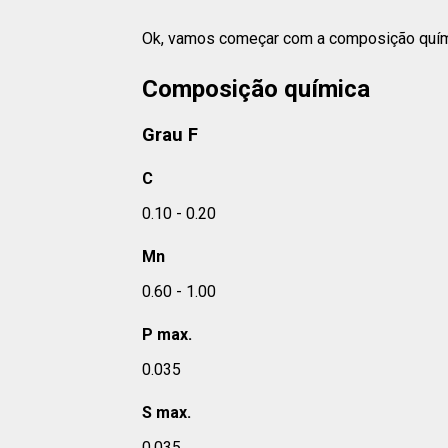
Ok, vamos começar com a composição quí
Composição química
Grau F
C
0.10 - 0.20
Mn
0.60 - 1.00
P max.
0.035
S max.
0.035