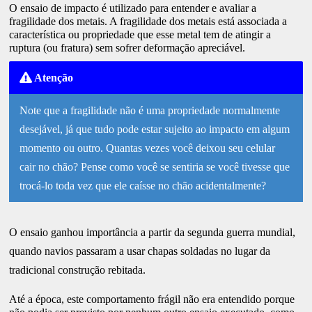
O ensaio de impacto é utilizado para entender e avaliar a
fragilidade dos metais. A fragilidade dos metais está associada a
característica ou propriedade que esse metal tem de atingir a
ruptura (ou fratura) sem sofrer deformação apreciável.
Atenção
Note que a fragilidade não é uma propriedade normalmente
desejável, já que tudo pode estar sujeito ao impacto em algum
momento ou outro. Quantas vezes você deixou seu celular
cair no chão? Pense como você se sentiria se você tivesse que
trocá-lo toda vez que ele caísse no chão acidentalmente?
O ensaio ganhou importância a partir da segunda guerra mundial,
quando navios passaram a usar chapas soldadas no lugar da
tradicional construção rebitada.
Até a época, este comportamento frágil não era entendido porque