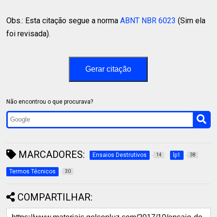
Obs.: Esta citação segue a norma
ABNT NBR 6023
(Sim ela
foi revisada).
Gerar citação
Não encontrou o que procurava?
MARCADORES:
Ensaios Destrutivos
lp1
14
38
Termos Técnicos
30
COMPARTILHAR: