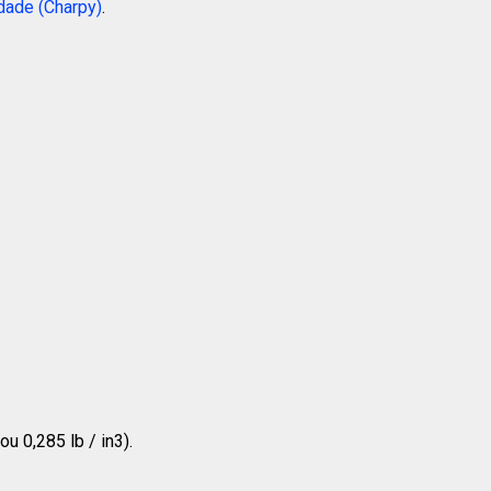
dade (Charpy)
.
u 0,285 lb / in3).