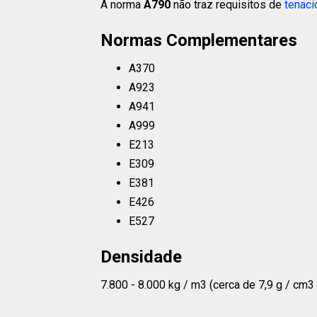
A norma
A790
não traz requisitos de
tenaci
Normas Complementares
A370
A923
A941
A999
E213
E309
E381
E426
E527
Densidade
7.800 - 8.000 kg / m3 (cerca de 7,9 g / cm3 o