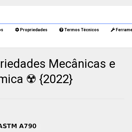
os
Propriedades
Termos Técnicos
Ferrame
riedades Mecânicas e
ica ☢️ {2022}