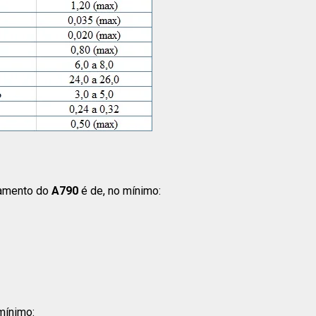
amento do
A790
é de, no mínimo:
mínimo: