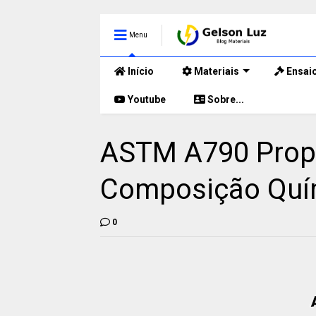
Menu
Início
Materiais
Ensai
Youtube
Sobre...
ASTM A790 Prop
Composição Quím
0