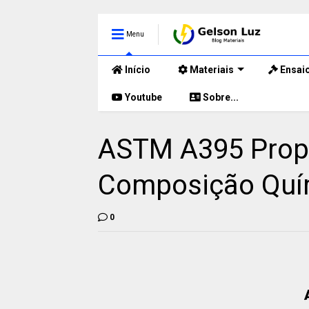
Menu
Início
Materiais
Ensai
Youtube
Sobre...
ASTM A395 Prop
Composição Quím
0