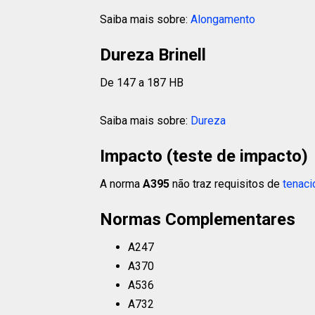
Saiba mais sobre:
Alongamento
Dureza Brinell
De 147 a 187 HB
Saiba mais sobre:
Dureza
Impacto (teste de impacto)
A norma
A395
não traz requisitos de
tenaci
Normas Complementares
A247
A370
A536
A732