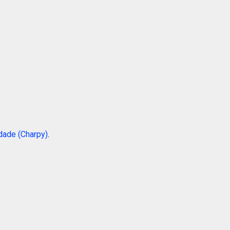
dade (Charpy)
.