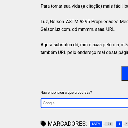
Para tornar sua vida (e citação) mais fácil,
Luz, Gelson. ASTM A395 Propriedades Mecâ
Gelsonluz.com. dd mmmm. aaaa. URL
Agora substitua dd, mm e aaaa pelo dia, mê
também URL pelo endereço real desta págin
Não encontrou o que procurava?
MARCADORES:
ASTM
l1
171
4