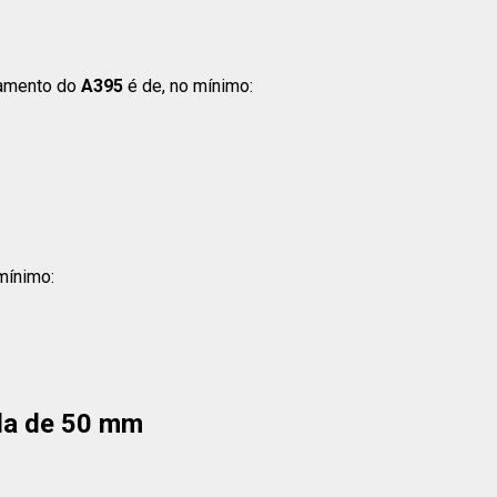
amento do
A395
é de, no mínimo:
mínimo:
da de 50 mm