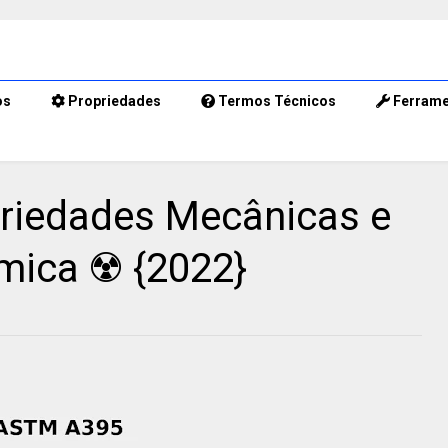
os
Propriedades
Termos Técnicos
Ferrame
riedades Mecânicas e
ica ☢️ {2022}