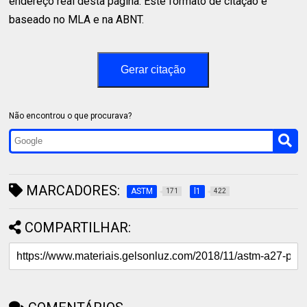
endereço real desta página. Este formato de citação é
baseado no MLA e na ABNT.
Gerar citação
Não encontrou o que procurava?
MARCADORES:
ASTM
l1
171
422
COMPARTILHAR: