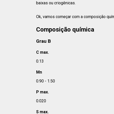
baixas ou criogênicas.
Ok, vamos começar com a composição quí
Composição química
Grau B
C max.
0.13
Mn
0.90 - 1.50
P max.
0.020
S max.