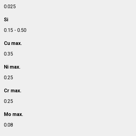
0.025
Si
0.15 - 0.50
Cu max.
0.35
Ni max.
0.25
Cr max.
0.25
Mo max.
0.08