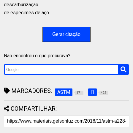
descarburização⁣
de espécimes de aço
Gerar citação
Não encontrou o que procurava?
MARCADORES:
ASTM
l1
171
422
COMPARTILHAR: