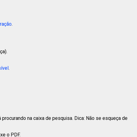
tração
.
ça).
ível
.
 procurando na caixa de pesquisa. Dica: Não se esqueça de
ixe o PDF.