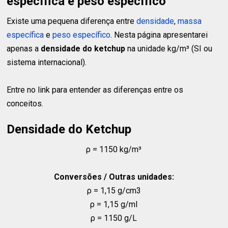
específica e peso específico
Existe uma pequena diferença entre
densidade
,
massa
específica
e
peso específico
. Nesta página apresentarei
apenas a
densidade do ketchup
na unidade kg/m³ (SI ou
sistema internacional).
Entre no link para entender as diferenças entre os
conceitos.
Densidade do Ketchup
ρ = 1150 kg/m³
Conversões / Outras unidades:
ρ = 1,15 g/cm3
ρ = 1,15 g/ml
ρ = 1150 g/L