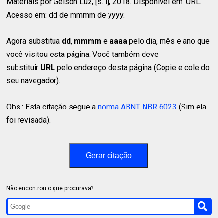
Materiais por Gelson Luz, [s. l], 2018. Disponível em: URL.
Acesso em: dd de mmmm de yyyy.
Agora substitua
dd
,
mmmm
e
aaaa
pelo dia, mês e ano que
você visitou esta página. Você também deve
substituir
URL
pelo endereço desta página (Copie e cole do
seu navegador).
Obs.: Esta citação segue a
norma ABNT NBR 6023
(Sim ela
foi revisada).
Gerar citação
Não encontrou o que procurava?